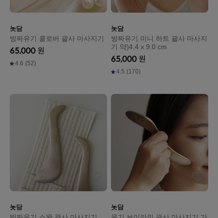
놋담
놋담
방짜유기 클로버 괄사 마사지기
방짜유기 미니 하트 괄사 마사지
기 약)4.4 x 9.0 cm
65,000
원
65,000
원
4.6
(52)
4.5
(170)
놋담
놋담
방짜유기 스완 괄사 마사지기
유기 브이라인 괄사 마사지기 가