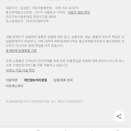
대표이사 : 김승환 / 사업자등록번호 : 106-86-43373
통신판매업신고번호 : 2017-서울용산-1308
사업자 정보 확인
건강기능식품판매업 영업신고증 제8호
호스팅제공자 : (주)아모레퍼시픽
개별 판매자가 입점하여 등록한 상품에 대한 광고, 상품주문, 배송, 환불의 의무와 책임은 각
입점판매자가 부담하고, 이에 대하여 ㈜아모레퍼시픽은 통신판매중개자로서 통신판매의 당
사자가 아니므로 일체 책임을 지지 않습니다.
중개판매 분쟁해결 기준
저희 쇼핑몰은 고객님의 안전거래를 위해 모든 무통장입금 주문에 대해 KG이니시스의 에스
크로 구매안전서비스를 자동 적용하고 있습니다.
서비스 가입 사실 확인
이용약관
개인정보처리방침
입점/제휴 문의
아모레스토어
© AMOREPACIFIC CORPORATION. ALL RIGHTS RESERVED