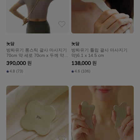
놋담
놋담
방짜유기 롱스틱 괄사 마사지기
방짜유기 튤립 괄사 마사지기
70cm 약 세로 70cm x 두께 약
약)6.1 x 14.5 cm
0.75cm
390,000
원
138,000
원
4.8
(73)
4.6
(106)