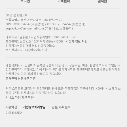
로그인
고객센터
임직원
(주)아모레퍼시픽
서울특별시 용산구 한강대로 100 (한강로2가)
080-030-5454 (쇼핑문의) / 080-023-5454 (제품문의)
support_kr@amoremall.com (주문/배송/쇼핑 문의)
대표이사 : 김승환 / 사업자등록번호 : 106-86-43373
통신판매업신고번호 : 2017-서울용산-1308
사업자 정보 확인
건강기능식품판매업 영업신고증 제8호
호스팅제공자 : (주)아모레퍼시픽
개별 판매자가 입점하여 등록한 상품에 대한 광고, 상품주문, 배송, 환불의 의무와 책임은 각
입점판매자가 부담하고, 이에 대하여 ㈜아모레퍼시픽은 통신판매중개자로서 통신판매의 당
사자가 아니므로 일체 책임을 지지 않습니다.
중개판매 분쟁해결 기준
저희 쇼핑몰은 고객님의 안전거래를 위해 모든 무통장입금 주문에 대해 KG이니시스의 에스
크로 구매안전서비스를 자동 적용하고 있습니다.
서비스 가입 사실 확인
이용약관
개인정보처리방침
입점/제휴 문의
아모레스토어