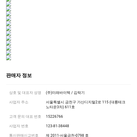
판매자 정보
상호 및 대표자 성명
(주)미래바이텍
/
김락기
사업자 주소
서울특별시 금천구 가산디지털2로 115 (대륭테크
노타운3차) 611호
고객 문의 대표 번호
15226766
사업자 번호
123-81-38448
통신판매신고번호
제 2011-서울금천-0798 호