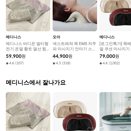
메디니스
오아
메디니스
메디니스 바디온 멀티형
넥스트레쳐 목 EMS 저주
[로그인특가] 목베
전기 온열 황토 열선 찜질
파 마사지기 안마기 스트
열 쿠션 마사지기
기 3종
레칭 기구
버블쿠션 (레드,골
59,900
원
44,900
원
79,000
원
이트,블랙)
4.6
(
107
)
4.3
(
318
)
4.6
(
1,002
)
메디니스에서 잘나가요