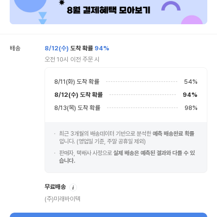
배송
8/12(수)
도착 확률
94%
오전 10시 이전 주문 시
8/11(화)
도착 확률
54
%
8/12(수)
도착 확률
94
%
8/13(목)
도착 확률
98
%
최근 3개월의 배송데이터 기반으로 분석한
예측 배송완료 확률
입니다. (영업일 기준, 주말 공휴일 제외)
판매자, 택배사 사정으로
실제 배송은 예측된 결과와 다를 수 있
습니다.
안
무료배송
내
(주)미래바이텍