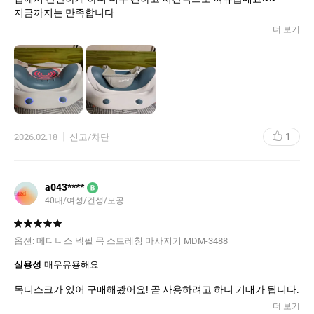
지금까지는 만족합니다
더 보기
1
2026.02.18
신고/차단
a043****
B
40대/여성/건성/모공
옵션:
메디니스 넥필 목 스트레칭 마사지기 MDM-3488
실용성
매우유용해요
목디스크가 있어 구매해봤어요! 곧 사용하려고 하니 기대가 됩니다.
더 보기