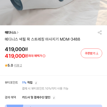
메디니스
메디니스 넥필 목 스트레칭 마사지기 MDM-3488
419,000
원
쿠폰받기
419,000
원
최대 혜택가
5.0
리뷰
2
안
뷰티포인트
1%
적립
내
결제 시 뷰티포인트 10%까지 사용 가능
안
결제 혜택
카드사 및 결제수단 할인
내