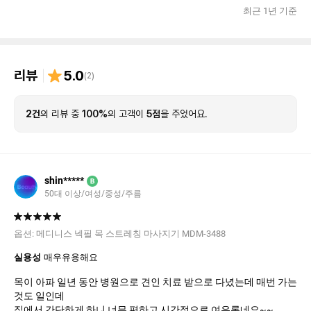
최근 1년 기준
리뷰
5.0
(
2
)
2건
의 리뷰 중
100%
의 고객이
5점
을 주었어요.
shin*****
B
50대 이상/여성/중성/주름
옵션:
메디니스 넥필 목 스트레칭 마사지기 MDM-3488
실용성
매우유용해요
목이 아파 일년 동안 병원으로 견인 치료 받으로 다녔는데 매번 가는
것도 일인데
집에서 간단하게 하니 너무 편하고 시간적으로 여유롭네요~~