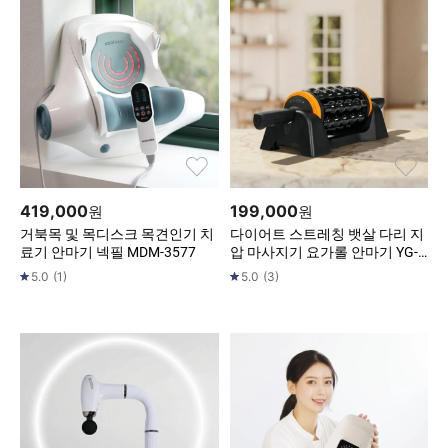
419,000
199,000
원
원
거북목 및 목디스크 목견인기 치
다이어트 스트레칭 뱃살 다리 지
료기 안마기 넥필 MDM-3577
압 마사지기 요가롤 안마기 YG-0
209OR
5.0
(
1
)
5.0
(
3
)