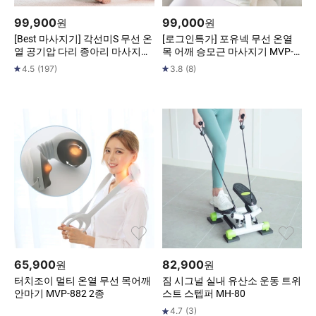
99,900
99,000
원
원
[Best 마사지기] 각선미S 무선 온
[로그인특가] 포유넥 무선 온열
열 공기압 다리 종아리 마사지기
목 어깨 승모근 마사지기 MVP-7
MVP-7889S
05 (색상2종)
4.5
(
197
)
3.8
(
8
)
65,900
82,900
원
원
터치조이 멀티 온열 무선 목어깨
짐 시그널 실내 유산소 운동 트위
안마기 MVP-882 2종
스트 스텝퍼 MH-80
4.7
(
3
)