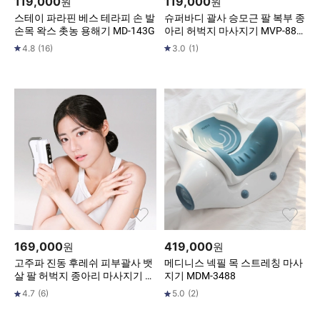
119,000
119,000
원
원
스테이 파라핀 베스 테라피 손 발
슈퍼바디 괄사 승모근 팔 복부 종
손목 왁스 촛농 용해기 MD-143G
아리 허벅지 마사지기 MVP-888
0
4.8
(
16
)
3.0
(
1
)
169,000
419,000
원
원
고주파 진동 후레쉬 피부괄사 뱃
메디니스 넥필 목 스트레칭 마사
살 팔 허벅지 종아리 마사지기 M
지기 MDM-3488
D-1270
4.7
(
6
)
5.0
(
2
)