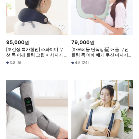
95,000
79,000
원
원
[초신상 특가할인] 스파이더 무
[아모레몰 단독상품] 애플 무선
선 목 어깨 롤링 그립 마사지기 M
롤링 목 어깨 베개 쿠션 마사지기
VP-8810
MVP-449
3.8
(
5
)
4.5
(
24
)