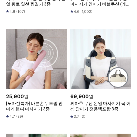
열 황토 열선 찜질기 3종
마사지기 안마기 버블쿠션 (레
드,골드,화이트,블랙)
4.6
(
107
)
4.6
(
1,002
)
25,900
69,900
원
원
[노마진특가] 바른손 두드림 안
씨아추 무선 온열 마사지기 목 어
마기 핸디 마사지기 3종
깨 안마기 전용백포함 3종
4.7
(
89
)
3.7
(
3
)