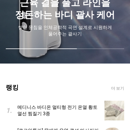
탄탄한 라인을 위한 롤링
리듬 케어
허벅지·팔·복부 등 고민 부위를 집중적으로 관리하는
바디 슬리밍 롤러
랭킹
더 보기
메디니스 바디온 멀티형 전기 온열 황토
1
.
열선 찜질기 3종