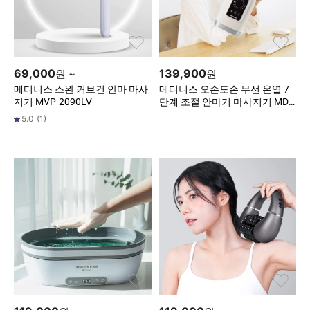
69,000
139,900
원
~
원
메디니스 스완 커브건 안마 마사
메디니스 오손도손 무선 온열 7
지기 MVP-2090LV
단계 조절 안마기 마사지기 MD
M-3308
5.0
(
1
)