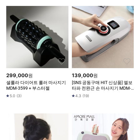
299,000
139,000
원
원
셀룰라 다이어트 롤러 마사지기
[SNS 공동구매 HIT 신상품] 엘보
MDM-3599 + 부스터젤
타파 전완근 손 마사지기 MDM-1
422S 아이언롱팔 MD-131OW
5.0
(
3
)
4.3
(
19
)