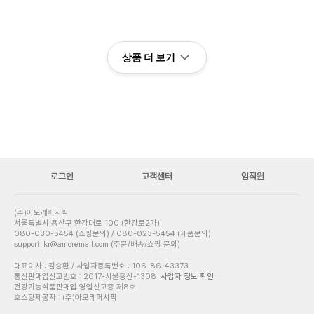
상품 더 보기
로그인
고객센터
임직원
(주)아모레퍼시픽
서울특별시 용산구 한강대로 100 (한강로2가)
080-030-5454 (쇼핑문의) / 080-023-5454 (제품문의)
support_kr@amoremall.com (주문/배송/쇼핑 문의)
대표이사 : 김승환 / 사업자등록번호 : 106-86-43373
통신판매업신고번호 : 2017-서울용산-1308
사업자 정보 확인
건강기능식품판매업 영업신고증 제8호
호스팅제공자 : (주)아모레퍼시픽