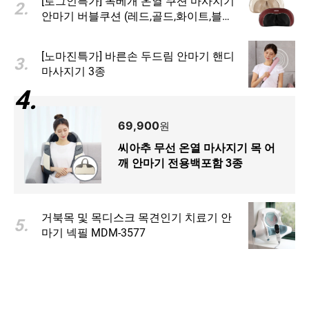
[로그인특가] 목베개 온열 쿠션 마사지기
2
.
안마기 버블쿠션 (레드,골드,화이트,블
랙)
[노마진특가] 바른손 두드림 안마기 핸디
3
.
마사지기 3종
씨아추 무선 온열 마사지기 목 어깨 안마
4
.
기 전용백포함 3종
5
.
419,000
원
거북목 및 목디스크 목견인기 치
료기 안마기 넥필 MDM-3577