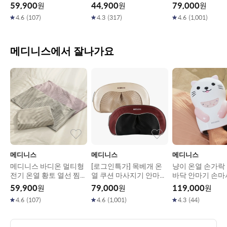
기 3종
레칭 기구
버블쿠션 (레드,골
59,900
원
44,900
원
79,000
원
이트,블랙)
4.6
(
107
)
4.3
(
317
)
4.6
(
1,001
)
메디니스에서 잘나가요
메디니스
메디니스
메디니스
메디니스 바디온 멀티형
[로그인특가] 목베개 온
냥이 온열 손가락
전기 온열 황토 열선 찜질
열 쿠션 마사지기 안마기
바닥 안마기 손
기 3종
버블쿠션 (레드,골드,화
MDM-008
59,900
원
79,000
원
119,000
원
이트,블랙)
4.6
(
107
)
4.6
(
1,001
)
4.3
(
44
)