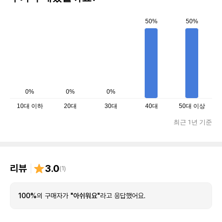
50%
50%
0%
0%
0%
10대 이하
20대
30대
40대
50대 이상
최근 1년 기준
리뷰
3.0
(
1
)
100%
의 구매자가
"아쉬워요"
라고 응답했어요.