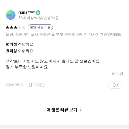
rsma****
B
50대 이상/여성/건성/모공
한달 사용 리뷰
판매자 정보
옵션:
슈퍼바디 괄사 승모근 팔 복부 종아리 허벅지 마사지기 MVP-8880
편의성
적당해요
상호 및 대표자 성명
(주)미래바이텍
/
김락기
효과성
아쉬워요
사업자 주소
서울특별시 금천구 가산디지털2로 115 (대륭테크
생각보다 가볍지도 않고 마사지 효과도 잘 모르겠어요.
노타운3차) 611호
뭔가 부족한 느낌이네요.
고객 문의 대표 번호
15226766
더 보기
사업자 번호
123-81-38448
0
2026.05.21
신고/차단
통신판매신고번호
제 2011-서울금천-0798 호
대표이메일
online01@mediness.com
더 많은 리뷰 보기