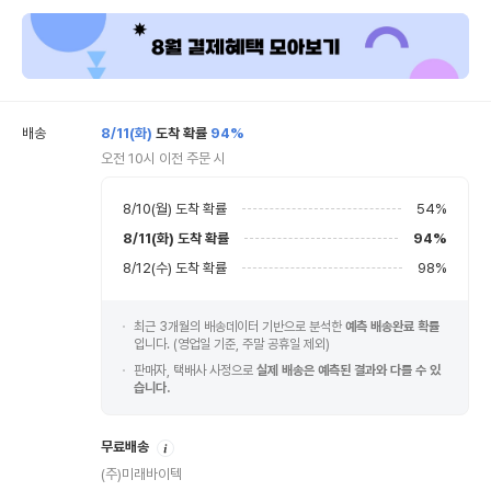
배송
8/11(화)
도착 확률
94%
오전 10시 이전 주문 시
8/10(월)
도착 확률
54
%
8/11(화)
도착 확률
94
%
8/12(수)
도착 확률
98
%
최근 3개월의 배송데이터 기반으로 분석한
예측 배송완료 확률
입니다. (영업일 기준, 주말 공휴일 제외)
판매자, 택배사 사정으로
실제 배송은 예측된 결과와 다를 수 있
습니다.
안
무료배송
내
(주)미래바이텍