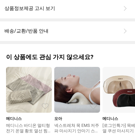
상품정보제공 고시 보기
배송/교환/반품 안내
이 상품에도 관심 가지 않으세요?
메디니스
오아
메디니스
메디니스 바디온 멀티형
넥스트레쳐 목 EMS 저주
[로그인특가] 목베
전기 온열 황토 열선 찜질
파 마사지기 안마기 스트
열 쿠션 마사지기