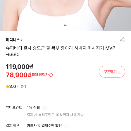
메디니스
슈퍼바디 괄사 승모근 팔 복부 종아리 허벅지 마사지기 MVP
-8880
119,000
원
쿠폰받기
78,900
원
최대 혜택가
3.0
리뷰
1
안
뷰티포인트
1%
적립
내
결제 시 뷰티포인트 10%까지 사용 가능
안
결제 혜택
카드사 및 결제수단 할인
내