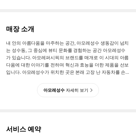
매장 소개
내 안의 아름다움을 마주하는 공간, 아모레성수 생동감이 넘치
는 성수동, 그 중심에 뷰티 문화를 경험하는 공간 아모레성수
가 있습니다. 아모레퍼시픽의 브랜드를 매개로 이 시대의 아름
다움에 대한 이야기를 전하며 혁신과 효능을 더한 제품을 선보
입니다. 아모레성수가 위치한 곳은 본래 고장 난 자동차를 손
질하는 정비소였습니다. 고르지 못한 바닥과 계단, 투박하게
마감된 벽이 예전 그대로 남아 있어 공장 지대였던 성수동의
아모레성수
자세히 보기
로컬 분위기가 고스란히 느껴집니다. 과거와 미래가 조화롭게
공존하는 이곳에서 나만의 취향을 선명하게 다듬는 시간을 가
져보세요. 내 피부에 꼭 맞는 맞춤 화장품을 직접 만들거나 큰
창 너머 평온한 숲을 바라보며 사색을 즐길 수도 있습니다. 타
인이 정한 잣대에 휘둘리지 않고 내 안의 소리에 귀 기울이며
서비스 예약
삶의 기준을 바로 세우는 것. 자기다움을 세상에 드러내는 여