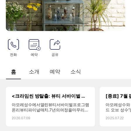
전화
예약
공유
소개
예약
소식
홈
h
매
o
장
m
소
<크라임씬 방탈출: 뷰티 서바이벌 살인사건> 팝업 안내
e
식
아모레성수에서열린뷰티서바이벌프로그램
아모레성수와 
온리뷰티파이널매치.7년의여정을마무리하
드 오브 성수
는우승자가소감을말하려던순간,우승자장
기를 소리로 
2026.07.09
2025.07.22
진영이갑자기쓰러졌습니다.사인은성분을
으로 시작됩니
알수없는독극물.현장에는각자의비밀을숨
긴용의자들이남아있습니다.당신은아모레