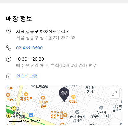
퍼시픽특별수사팀BSMIT의수사관이되어
단서를수집하고,거짓말과진실을구분해범
인을찾아야합니다.과연범인은누구일까요?
매장 정보
🕵️크라임씬방탈출:뷰티서바이벌살인사건
📍장소:아모레성수2층STORYA📅프리오
픈:26년7월21일~7월27일📅정식오픈:26년
서울 성동구 아차산로11길 7
7월28일~10월18일✔1인플레이가능✔2인
서울 성동구 성수동2가 277-52
플레이가능✔영어버전지원
02-469-8600
10:30 ~ 20:30
매주 월요일 휴무, 추석(10월 6일,7일) 휴무
인스타그램
50m