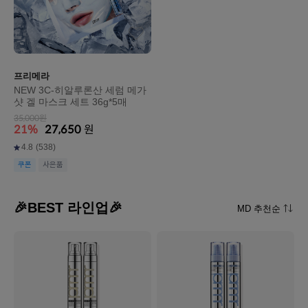
프리메라
NEW 3C-히알루론산 세럼 메가
샷 겔 마스크 세트 36g*5매
35,000원
21%
27,650
원
4.8
(538)
쿠폰
사은품
🎉BEST 라인업🎉
MD 추천순