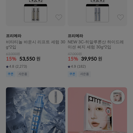
프리메라
프리메라
비타티놀 바운시 리프트 세럼 30
NEW 3C-히알루론산 하이드레
g*2입
이션 써지 세럼 30g*2입
63,000원
47,000원
15%
53,550
원
15%
39,950
원
4.8
(2,273)
4.9
(182)
쿠폰
사은품
쿠폰
사은품