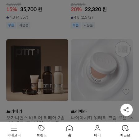
42,000원
27,900원
15%
35,700
원
20%
22,320
원
4.8
(4,857)
4.8
(2,572)
쿠폰
사은품
쿠폰
사은품
프리메라
프리메라
오가니언스 배리어 리페어 2종
나이아시카 워터리 크림 쿠션 15
기획세트 (토너 160ml+크림 에
g
멀젼 160ml)
72,000원
33,000원
15%
61,200
원
15%
28,050
원
카테고리
브랜드
홈
마이
최근본