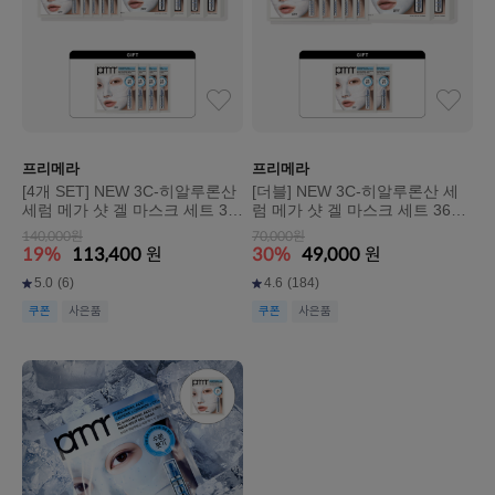
프리메라
프리메라
[4개 SET] NEW 3C-히알루론산
[더블] NEW 3C-히알루론산 세
세럼 메가 샷 겔 마스크 세트 36
럼 메가 샷 겔 마스크 세트 36g*
g*5매X4개(총 20매)
5매X2개(총 10매)
140,000원
70,000원
19%
113,400
원
30%
49,000
원
5.0
(6)
4.6
(184)
쿠폰
사은품
쿠폰
사은품