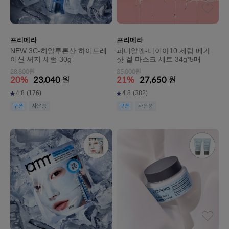
프리메라
프리메라
NEW 3C-히알루론산 하이드레
피디알엔-나이아10 세럼 메가
이션 써지 세럼 30g
샷 겔 마스크 세트 34g*5매
28,800원
35,000원
20%
23,040
원
21%
27,650
원
4.8
(176)
4.8
(382)
쿠폰
사은품
쿠폰
사은품