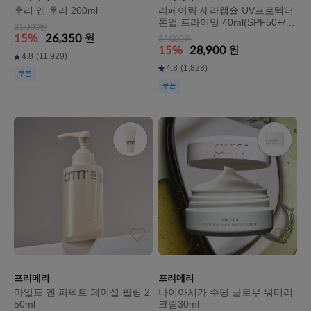
후리 앤 후리 200ml
리페어링 세라캡슐 UV프로텍터
톤업 프라이밍 40ml(SPF50+/PA
31,000원
++++)
15%
26,350
원
34,000원
15%
28,900
원
4.8
(11,929)
4.8
(1,828)
쿠폰
쿠폰
프리메라
프리메라
마일드 앤 퍼펙트 페이셜 필링 2
나이아시카 수딩 글로우 워터리
50ml
크림30ml