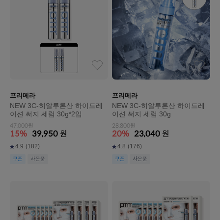
프리메라
프리메라
NEW 3C-히알루론산 하이드레
NEW 3C-히알루론산 하이드레
이션 써지 세럼 30g*2입
이션 써지 세럼 30g
47,000원
28,800원
15%
39,950
원
20%
23,040
원
4.9
(182)
4.8
(176)
쿠폰
사은품
쿠폰
사은품