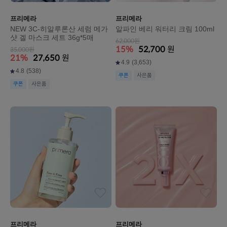
프리메라
프리메라
NEW 3C-히알루론산 세럼 메가
알파인 베리 워터리 크림 100ml
샷 겔 마스크 세트 36g*5매
62,000원
15%
52,700
원
35,000원
21%
27,650
원
4.9
(3,653)
4.8
(538)
쿠폰
사은품
쿠폰
사은품
프리메라
프리메라