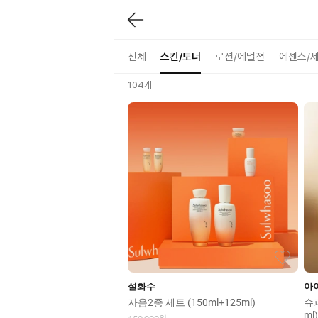
쿠폰
사은품
페이백
전체
스킨/토너
로션/에멀젼
에센스/
104
개
설화수
아
자음2종 세트 (150ml+125ml)
슈퍼
ml)