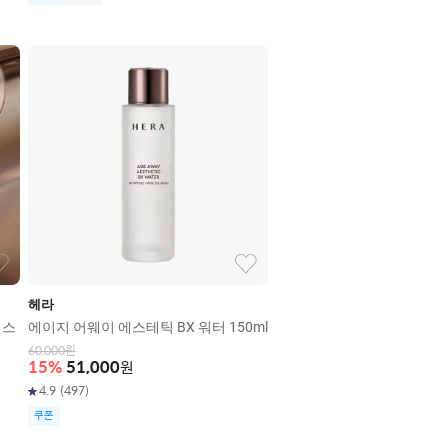
헤라
센스
에이지 어웨이 에스테틱 BX 워터 150ml
60,000
원
15
%
51,000
원
4.9
(
497
)
쿠폰