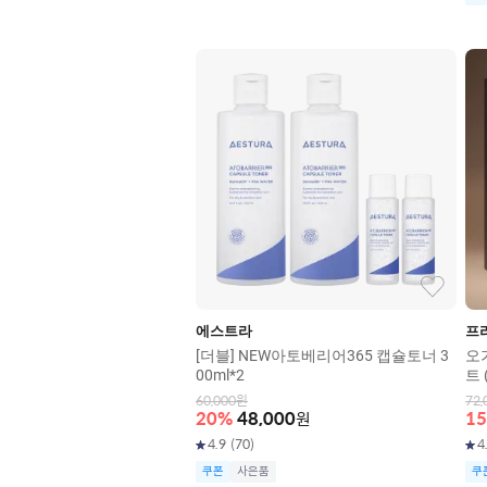
에스트라
프
[더블] NEW아토베리어365 캡슐토너 3
오
00ml*2
트 
60,000
원
72,
20
%
48,000
원
15
4.9
(
70
)
4
쿠폰
사은품
쿠