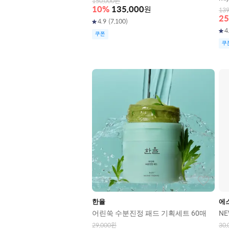
150,000
원
10
%
135,000
원
139
25
4.9
(
7,100
)
4
쿠폰
쿠
한율
에
어린쑥 수분진정 패드 기획세트 60매
NE
29,000
원
30,