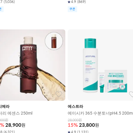
.7
(
5,036
)
4.9
(
869
)
폰
쿠폰
리메라
에스트라
리 에센스 250ml
에이시카 365 수분토너pH4.5 200m
000
원
28,000
원
%
28,900
원
15
%
23,800
원
.8
(
6,321
)
4.9
(
1,131
)