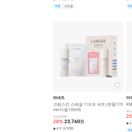
쿠폰
사은품
쿠
라네즈
아
크림스킨 스페셜 기프트 세트 (본품170
XM
ml+리필130ml)
95,
25
33,000
원
28
%
23,760
원
4
4.9
(
4,508
)
쿠