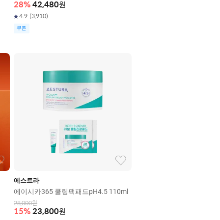
28
%
42,480
원
4.9
(
3,910
)
쿠폰
에스트라
에이시카365 쿨링팩패드pH4.5 110ml
28,000
원
15
%
23,800
원