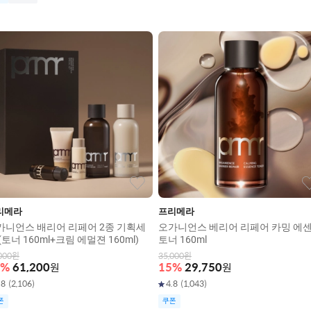
리메라
프리메라
가니언스 배리어 리페어 2종 기획세
오가니언스 베리어 리페어 카밍 에
(토너 160ml+크림 에멀젼 160ml)
토너 160ml
000
원
35,000
원
%
61,200
원
15
%
29,750
원
.8
(
2,106
)
4.8
(
1,043
)
폰
쿠폰