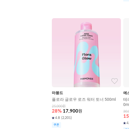
마몽드
에
플로라 글로우 로즈 워터 토너 500ml
테
0m
25,000
원
28
%
17,900
원
30,
15
4.8
(
2,201
)
4
쿠폰