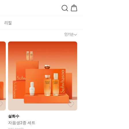
리필
인기순
설화수
자음생2종 세트