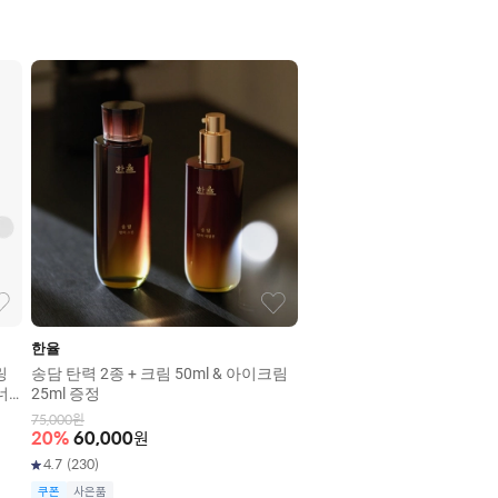
한율
링
송담 탄력 2종 + 크림 50ml & 아이크림
너/
25ml 증정
75,000
원
20
%
60,000
원
4.7
(
230
)
쿠폰
사은품