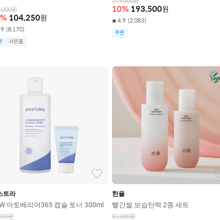
215,000
원
10
%
193,500
원
,000
원
%
104,250
원
4.9
(
2,083
)
.9
(
8,170
)
쿠폰
폰
사은품
스트라
한율
W 아토베리어365 캡슐 토너 300ml
빨간쌀 보습탄력 2종 세트
000
원
83,000
원