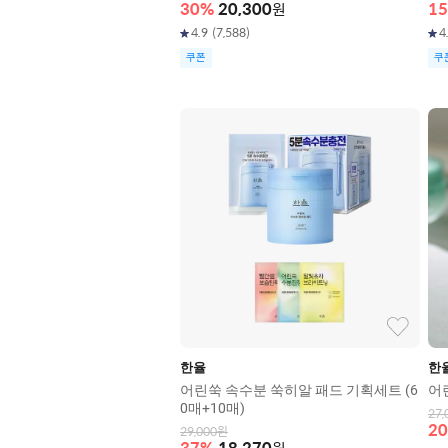
30
%
20,300
원
15
4.9
(
7,588
)
4
쿠폰
쿠
한율
한
어린쑥 속수분 쑥히알 패드 기획세트 (6
어
0매+10매)
27,
20
29,000
원