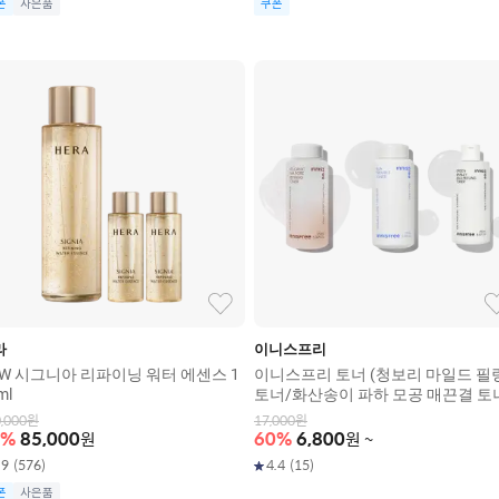
폰
사은품
쿠폰
라
이니스프리
EW 시그니아 리파이닝 워터 에센스 1
이니스프리 토너 (청보리 마일드 필
ml
토너/화산송이 파하 모공 매끈결 토
비자 트러블 토너)
,000
원
17,000
원
%
85,000
원
60
%
6,800
원
~
.9
(
576
)
4.4
(
15
)
폰
사은품