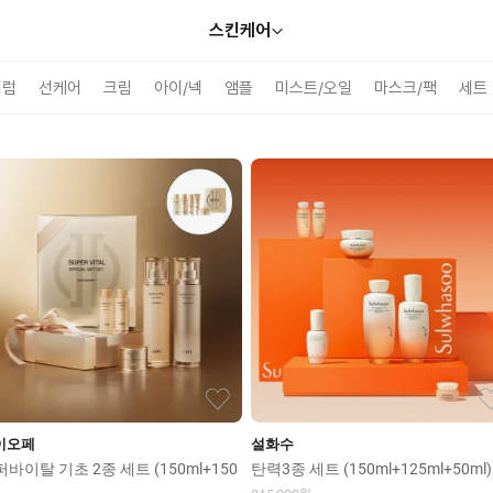
스킨케어
브랜드
피부고민
세럼
선케어
크림
아이/넥
앰플
미스트/오일
마스크/팩
세트
이오페
설화수
바이탈 기초 2종 세트 (150ml+150
탄력3종 세트 (150ml+125ml+50ml)