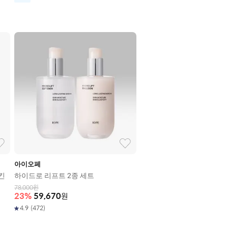
아이오페
킨
하이드로 리프트 2종 세트
78,000
원
23
%
59,670
원
4.9
(
472
)