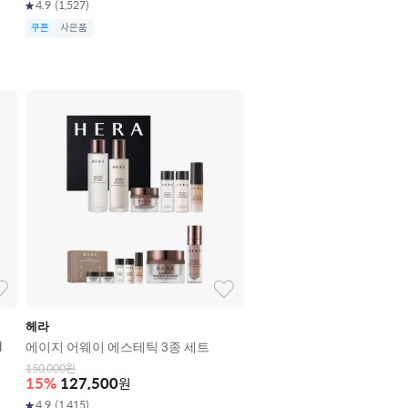
4.9
(
1,527
)
쿠폰
사은품
헤라
l
에이지 어웨이 에스테틱 3종 세트
150,000
원
15
%
127,500
원
4.9
(
1,415
)