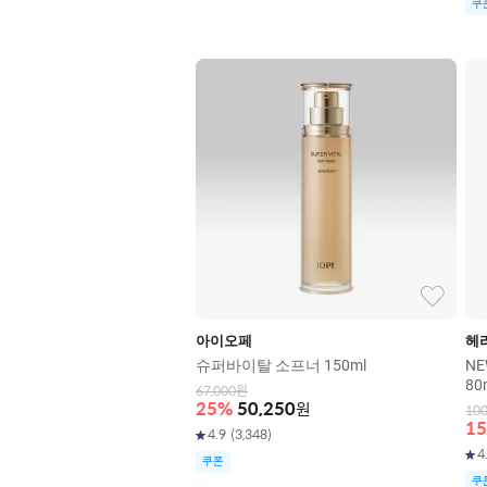
쿠
아이오페
헤
슈퍼바이탈 소프너 150ml
N
80
67,000
원
25
%
50,250
원
100
15
4.9
(
3,348
)
4
쿠폰
쿠