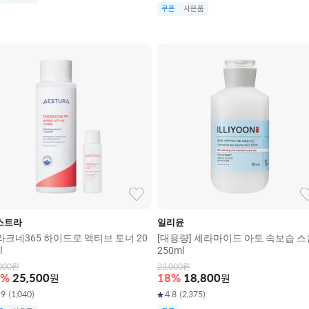
쿠폰
사은품
스트라
일리윤
라크네365 하이드로 액티브 토너 20
[대용량] 세라마이드 아토 속보습 스
l
250ml
000
원
23,000
원
%
25,500
원
18
%
18,800
원
.9
(
1,040
)
4.8
(
2,375
)