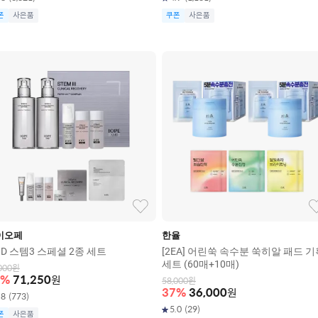
폰
사은품
쿠폰
사은품
이오페
한율
D 스템3 스페셜 2종 세트
[2EA] 어린쑥 속수분 쑥히알 패드 기
세트 (60매+10매)
000
원
%
71,250
원
58,000
원
37
%
36,000
원
.8
(
773
)
5.0
(
29
)
폰
사은품