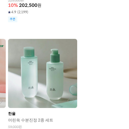
225,000
원
10
%
202,500
원
4.9
(
2,199
)
쿠폰
한율
어린쑥 수분진정 2종 세트
59,000
원