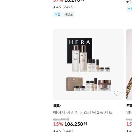
37
%
18,270
원
4
4.9
(
2,495
)
쿠
쿠폰
사은품
헤라
프
에이지 어웨이 에스테틱 2종 세트
워터
125,000
원
34,
15
%
106,250
원
15
4.9
(
1,440
)
4