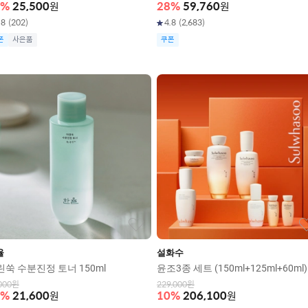
%
25,500
원
28
%
59,760
원
.8
(
202
)
4.8
(
2,683
)
폰
사은품
쿠폰
율
설화수
린쑥 수분진정 토너 150ml
윤조3종 세트 (150ml+125ml+60ml)
000
원
229,000
원
%
21,600
원
10
%
206,100
원