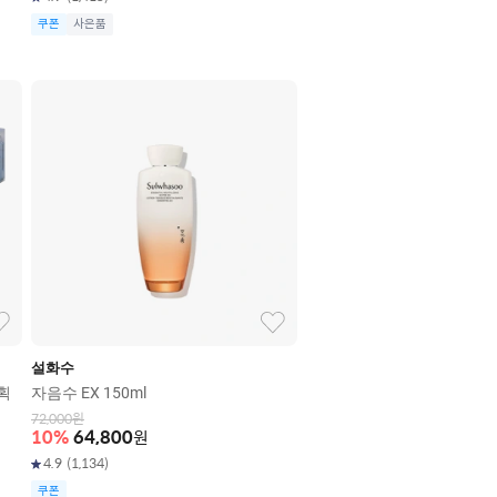
쿠폰
사은품
설화수
획
자음수 EX 150ml
72,000
원
10
%
64,800
원
4.9
(
1,134
)
쿠폰