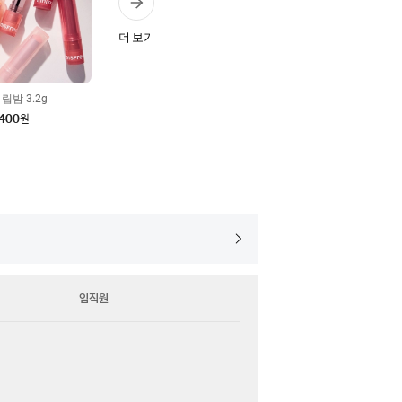
더 보기
립밤 3.2g
,400
원
임직원