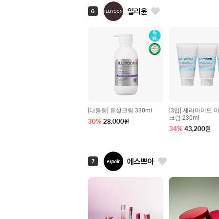
일리윤
6
[대용량] 튼살크림 330ml
[3입] 세라마이드 
크림 230ml
30
%
28,000
원
34
%
43,200
원
에스쁘아
7