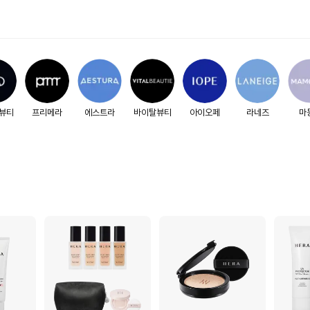
뷰티
프리메라
에스트라
바이탈뷰티
아이오페
라네즈
마