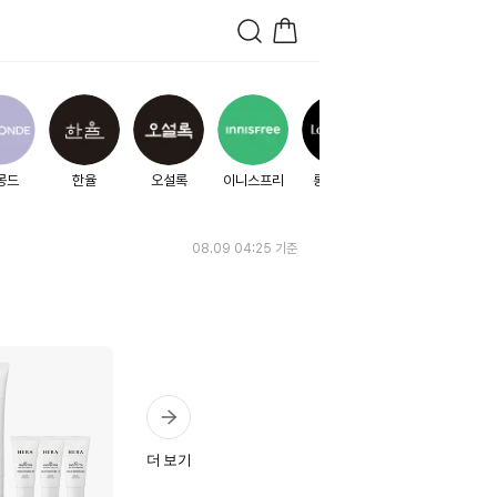
몽드
한율
오설록
이니스프리
롱테이크
아모레베이...
08.09 04:25
기준
더 보기