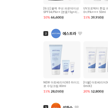
[듀오] 블랙 쿠션 파운데이션
UV프로텍터 톤업 피
SPF34/PA++ (본품15g+리필
0+/PA++++ 50ml
15g)
10
%
66,600
15
%
39,950
원
원
에스트라
2
NEW 아토베리어365 하이드
[더블] 아토베리어36
로 수딩크림 80ml
0mlX2
15
%
28,050
20
%
52,800
원
원
설화수
3