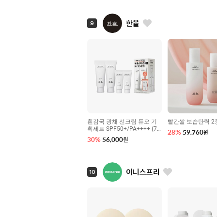
한율
9
흰감국 광채 선크림 듀오 기
빨간쌀 보습탄력 2
획세트 SPF50+/PA++++ (70
28
%
59,760
원
ml + 70ml)
30
%
56,000
원
이니스프리
10