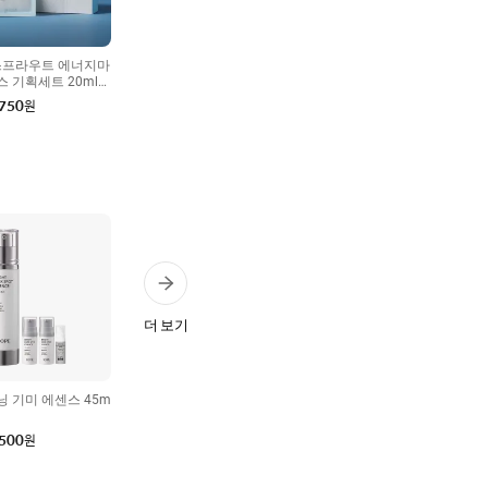
스프라우트 에너지마
 기획세트 20ml*3
,750
원
더 보기
 기미 에센스 45m
,500
원