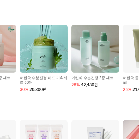
종 세트
어린쑥 수분진정 패드 기획세
어린쑥 수분진정 2종 세트
어린쑥 클
트 60매
ml
28
%
42,480
원
30
%
20,300
25
%
21
원