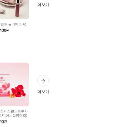
더 보기
 틴트 글레이즈 4g
,400
원
더 보기
스커스 콜드브루 티
원산지:상세설명참조)
00
원