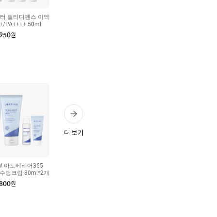
터 멀티디펜스 이엑
+/PA++++ 50ml
,950
원
더 보기
EW 아토베리어365
수딩크림 80ml*2개
,800
원