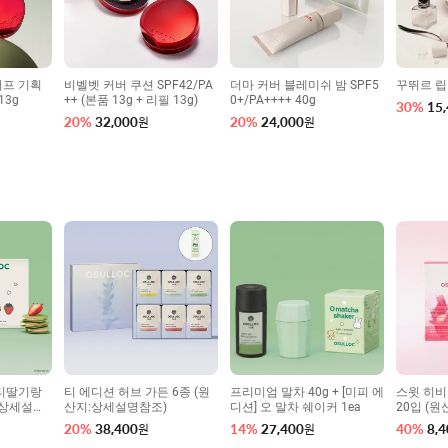
퍼프 기획
비벨벳 커버 쿠션 SPF42/PA
더마 커버 블레미쉬 밤 SPF5
꾸뛰르 립
13g
++ (본품 13g + 리필 13g)
0+/PA++++ 40g
30
%
15
20
%
32,000
20
%
24,000
원
원
린티딸기랑
티 에디션 허브 가든 6종 (원
프리미엄 말차 40g + [미피 에
스윗 히비
:상세설명
산지:상세설명참조)
디션] 오 말차 쉐이커 1ea
20입 (
20
%
38,400
14
%
27,400
40
%
8,4
원
원