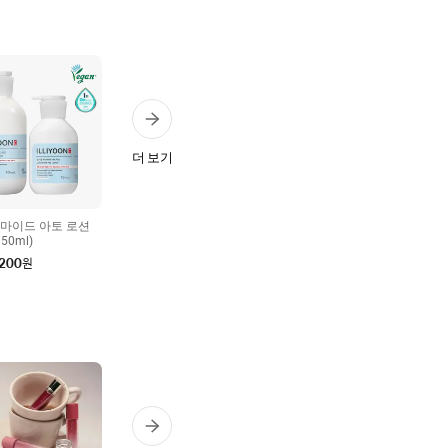
더 보기
세라마이드 아토 로션
350ml)
,200
원