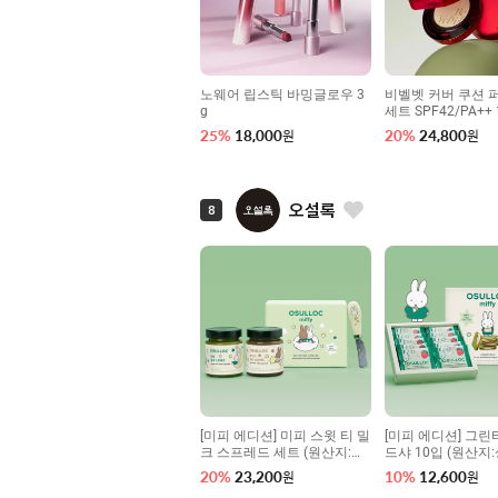
노웨어 립스틱 바밍글로우 3
비벨벳 커버 쿠션 
g
세트 SPF42/PA++ 
25
%
18,000
20
%
24,800
원
원
오설록
8
[미피 에디션] 미피 스윗 티 밀
[미피 에디션] 그
크 스프레드 세트 (원산지:상
드샤 10입 (원산지
세설명참조)
참조)
20
%
23,200
10
%
12,600
원
원