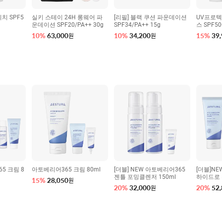
치 SPF5
실키 스테이 24H 롱웨어 파
[리필] 블랙 쿠션 파운데이션
UV프로텍
운데이션 SPF20/PA++ 30g
SPF34/PA++ 15g
스 SPF50
10
%
63,000
10
%
34,200
15
%
39
원
원
5 크림 8
아토베리어365 크림 80ml
[더블] NEW 아토베리어365
[더블]N
젠틀 포밍클렌저 150ml
하이드로 
15
%
28,050
원
20
%
32,000
20
%
52
원