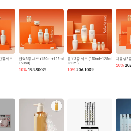
 단품세트
탄력3종 세트 (150ml+125ml
윤조3종 세트 (150ml+125ml
자음생2종
+50ml)
+60ml)
10
%
20
10
%
193,500
10
%
206,100
원
원