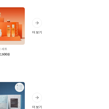
더 보기
 세트
2,500
원
더 보기