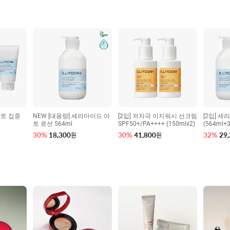
아토 집중
NEW [대용량] 세라마이드 아
[2입] 저자극 이지워시 선크림
[2입] 
토 로션 564ml
SPF50+/PA++++ (150mlx2)
(564ml+
30
%
18,300
30
%
41,800
32
%
29
원
원