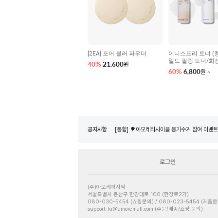
[2EA] 포어 블러 파우더
이니스프리 토너 (
일드 필링 토너/화
40
%
21,600
원
하 모공 매끈결 토
60
%
6,800
원
~
러블 토너)
네이버페이 8월 은행/증권사 시스템 점검 일정
[통합] 🌳아모레리사이클 X 노플라스틱선데이 
[통합] 🌳아모레리사이클 용기수거 참여 이벤트
공지사항
네이버페이 8월 은행/증권사 시스템 점검 일정
[통합] 🌳아모레리사이클 X 노플라스틱선데이 
[통합] 🌳아모레리사이클 용기수거 참여 이벤트
로그인
네이버페이 8월 은행/증권사 시스템 점검 일정
(주)아모레퍼시픽
서울특별시 용산구 한강대로 100 (한강로2가)
080-030-5454 (쇼핑문의) / 080-023-5454 (제품문
support_kr@amoremall.com (주문/배송/쇼핑 문의)