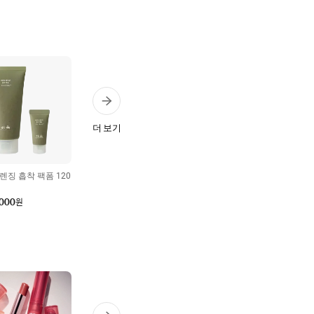
더 보기
렌징 흡착 팩폼 120
,000
원