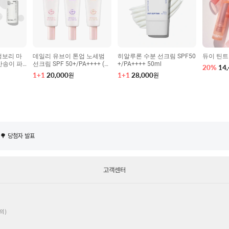
청보리 마
데일리 유브이 톤업 노세범
히알루론 수분 선크림 SPF50
듀이 틴트 
산송이 파
선크림 SPF 50+/PA++++ (핑
+/PA++++ 50ml
20
%
14
너/비자 트
크/라벤더/베이지) 50ml
1+1
20,000
1+1
28,000
원
원
 안내
굿즈 포토리뷰 이벤트🌳 당첨자 발표
🌳 당첨자 발표
 안내
굿즈 포토리뷰 이벤트🌳 당첨자 발표
🌳 당첨자 발표
고객센터
 안내
의)