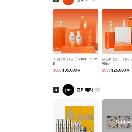
자음2종 세트 (150ml+125m
윤조에센스 6세대
l)
90ml
10
%
135,000
10
%
126,000
원
원
프리메라
4