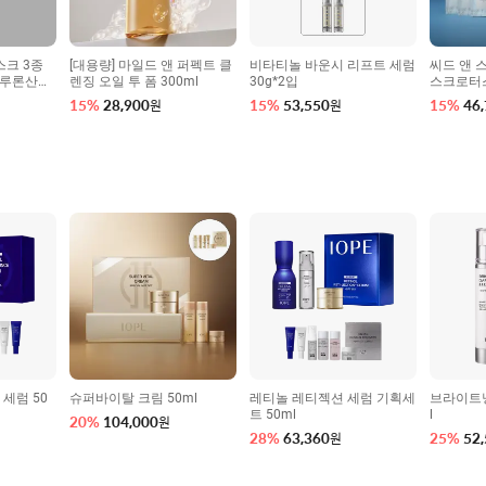
스크 3종
[대용량] 마일드 앤 퍼펙트 클
비타티놀 바운시 리프트 세럼
씨드 앤 
알루론산
렌징 오일 투 폼 300ml
30g*2입
스크로터스
0매
15
%
28,900
15
%
53,550
15
%
46
원
원
세럼 50
슈퍼바이탈 크림 50ml
레티놀 레티젝션 세럼 기획세
브라이트닝
트 50ml
l
20
%
104,000
원
28
%
63,360
25
%
52
원