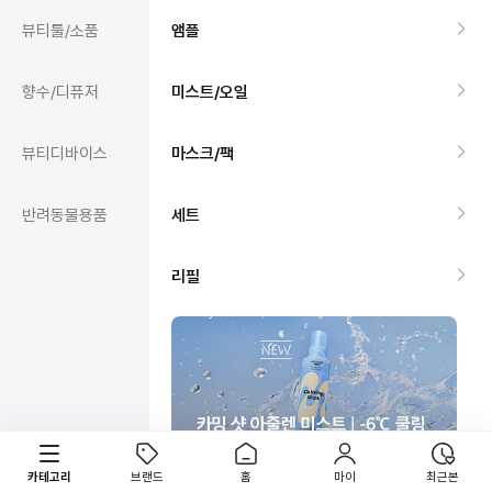
뷰티툴/소품
앰플
향수/디퓨저
미스트/오일
뷰티디바이스
마스크/팩
반려동물용품
세트
리필
카테고리
브랜드
홈
마이
최근본