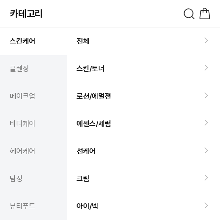
카테고리
스킨케어
전체
클렌징
스킨/토너
메이크업
로션/에멀젼
바디케어
에센스/세럼
헤어케어
선케어
남성
크림
뷰티푸드
아이/넥