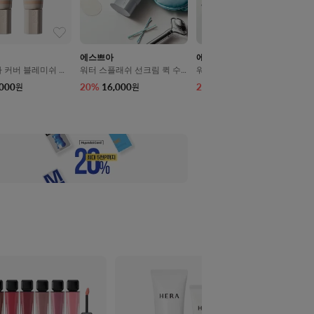
에스쁘아
에스쁘아
더마 커버 블레미쉬 밤
워터 스플래쉬 선크림 퀵 수
워터 스플래쉬 선크림 탠글로
 아이보리 SPF50
딩 SPF50+/PA++++ 50ml
우 SPF50+/PA++++ 50ml
,000
20
%
16,000
20
%
16,000
원
원
원
+