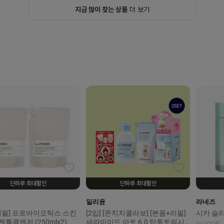
지금 많이 찾는 상품
더 보기
단하루 최대할인
단하루 최대할인
일리윤
라네즈
 [리필] 프로바이오틱스 스킨
[2입] [몬치치콜라보] [본품+리필]
시카 슬리
틀클렌저 (250mlx2)
세라마이드 아토 6.0 탑투토워시