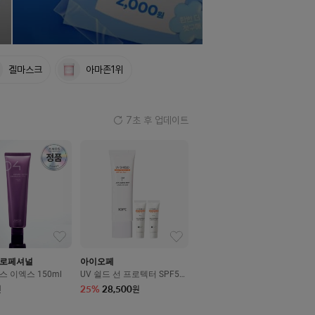
겔마스크
아마존1위
6
초 후 업데이트
프로페셔널
아이오페
스 이엑스 150ml
UV 쉴드 선 프로텍터 SPF50
+/PA++++ 50ml
25
%
28,500
원
원