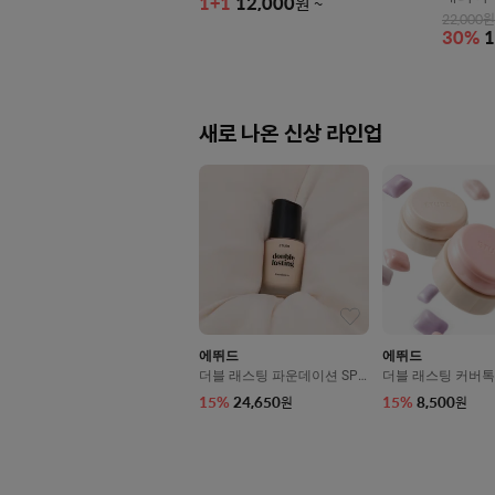
1+1
12,000
원
~
22,000
원
30
%
1
새로 나온 신상 라인업
에뛰드
에뛰드
더블 래스팅 파운데이션 SPF
더블 래스팅 커버톡
35/PA++ 30g
g
15
%
24,650
15
%
8,500
원
원