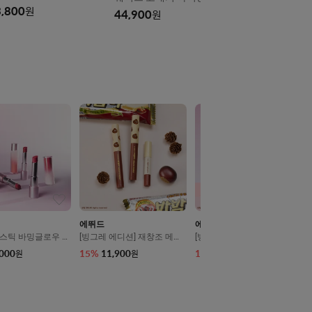
프리볼트
,800
원
44,900
원
에뛰드
에뛰드
스틱 바밍글로우 3
[빙그레 에디션] 재창조 메이
[빙그레 에디션] 포근 픽싱 틴
커 기획세트
트 기획세트
,000
15
%
11,900
15
%
13,600
원
원
원