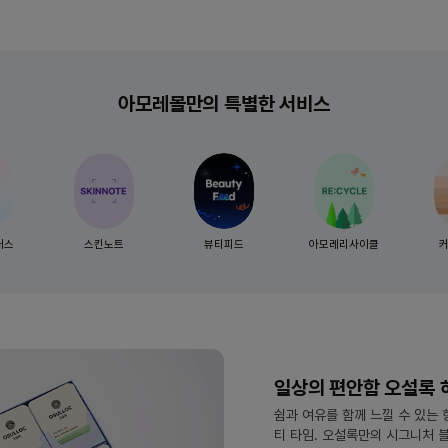
아모레몰만의 특별한 서비스
러스
스킨노트
뷰티피드
아모레리사이클
일상의 편안함 오설록 
쉼과 여유를 함께 느낄 수 있는
티 타임. 오설록만의 시그니처 