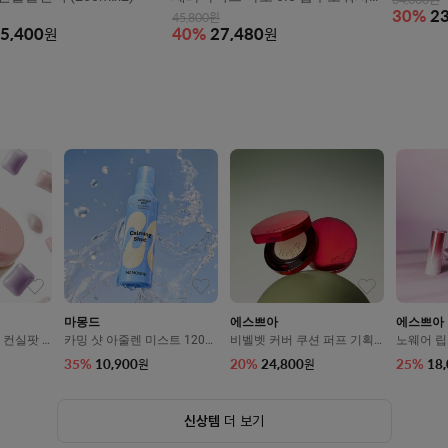
34,000
원
(500ml+500ml)x2
30
%
23
45,800
원
5,400
원
40
%
27,480
원
마몽드
에스쁘아
에스쁘아
 컨실팟 4
카밍 샷 아줄렌 미스트 120m
비벨벳 커버 쿠션 퍼프 기획
노웨어 립
l
세트 SPF42/PA++ 13g
g
35
%
10,900
20
%
24,800
25
%
18
원
원
신상템
더 보기