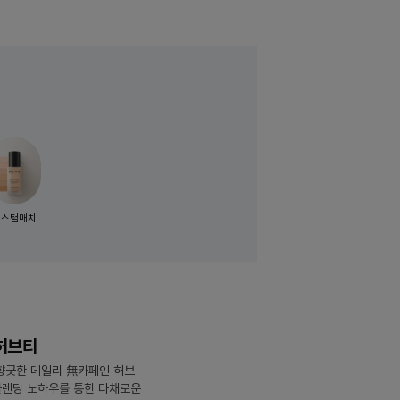
커스텀매치
허브티
 향긋한 데일리 無카페인 허브
블렌딩 노하우를 통한 다채로운