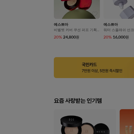
에스쁘아
에스쁘아
비벨벳 커버 쿠션 퍼프 기획
워터 스플래쉬 선크
세트 SPF42/PA++ 13g
래스팅 SPF50+/PA
20
%
24,800
20
%
16,000
원
원
ml
요즘 사랑받는 인기템