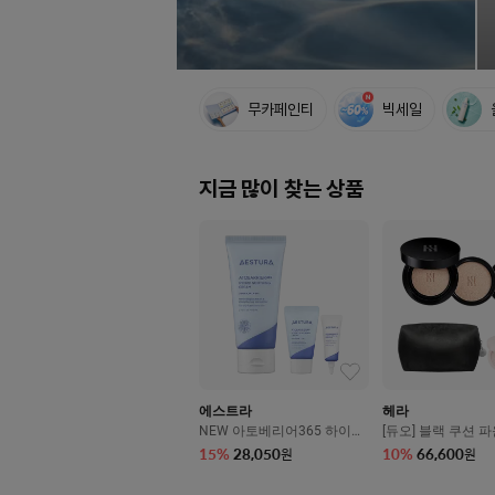
퀵
무카페인티
빅세일
메
뉴
지금 많이 찾는 상품
에스트라
헤라
NEW 아토베리어365 하이드
[듀오] 블랙 쿠션 
로 수딩크림 80ml
SPF34/PA++ (본
15
%
28,050
10
%
66,600
원
원
15g)