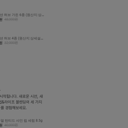
션 허브 가든 6종 (원산지:상세
원
48,000
원
션 허브 4종 (원산지:상세설명
원
32,000
원
드
시작됩니다. 새로운 시선, 새
크업&라이프 블렌딩의 세 가지
화를 경험해보세요.
얼 틴티드 샤인 립 세럼 8.5g
원
40,000
원