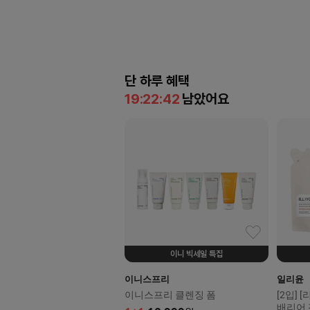
단 하루 혜택
19:22:40
남았어요
이니 빅세일 특집
이니스프리
일리윤
이니스프리 클렌징 폼
[2입]
배리어 젠