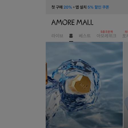
5종쿠폰팩
허
라이브
홈
베스트
아모레위크
포
홈
이
벤
트,
상
품
배
너
모
음