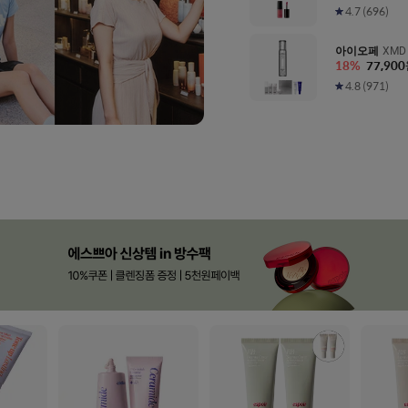
4.7
(
696
)
아이오페
XM
18
%
77,900
50ml
4.8
(
971
)