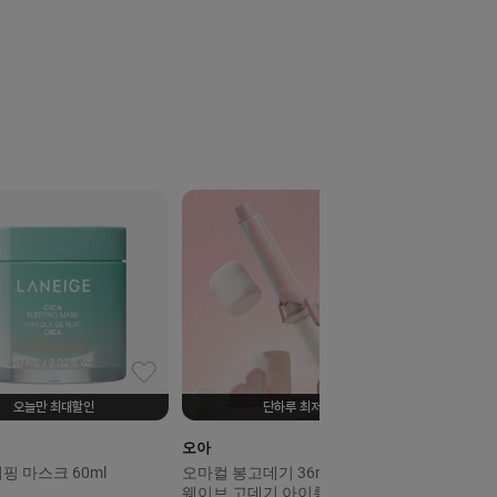
오늘만 최대할인
단하루 최저가
오아
핑 마스크 60ml
오마컬 봉고데기 36mm&40mm
웨이브 고데기 아이롱 헤어 볼륨