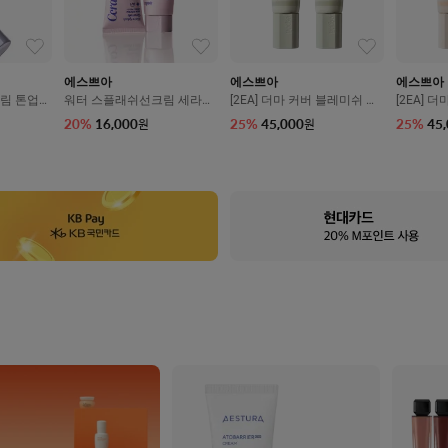
에스쁘아
에스쁘아
에스쁘아
림 톤업
워터 스플래쉬선크림 세라마
[2EA] 더마 커버 블레미쉬 밤
[2EA] 
++++ 50
이드 SPF50+/PA++++ 50ml
05호 말차 SPF50+/PA++++
10호 애쉬
20
%
16,000
25
%
45,000
25
%
45
원
원
+/PA+++