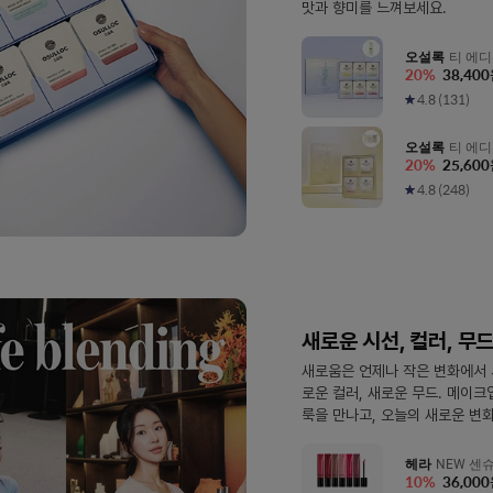
맛과 향미를 느껴보세요.
오설록
티 에디
20
%
38,400
설명참조)
4.8
(
131
)
오설록
티 에디
20
%
25,600
참조)
4.8
(
248
)
새로운 시선, 컬러, 무
새로움은 언제나 작은 변화에서 
로운 컬러, 새로운 무드. 메이
룩을 만나고, 오늘의 새로운 변
헤라
NEW 센슈
10
%
36,000