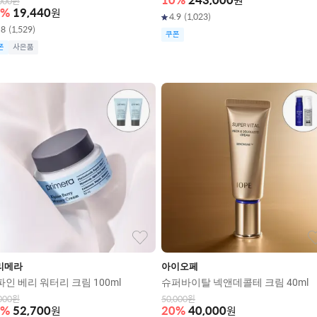
10
%
243,000
원
000
원
%
19,440
원
4.9
(
1,023
)
.8
(
1,529
)
쿠폰
폰
사은품
리메라
아이오페
파인 베리 워터리 크림 100ml
슈퍼바이탈 넥앤데콜테 크림 40ml
000
원
50,000
원
%
52,700
원
20
%
40,000
원