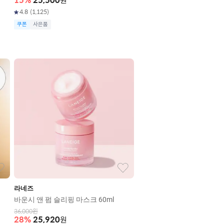
15
%
25,500
원
4.8
(
1,125
)
쿠폰
사은품
라네즈
바운시 앤 펌 슬리핑 마스크 60ml
36,000
원
28
%
25,920
원