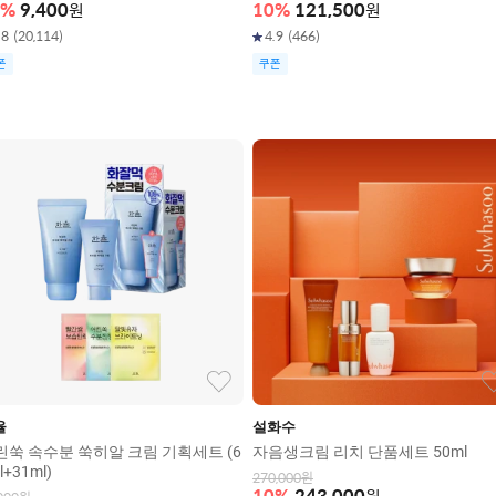
%
9,400
원
10
%
121,500
원
.8
(
20,114
)
4.9
(
466
)
폰
쿠폰
율
설화수
린쑥 속수분 쑥히알 크림 기획세트 (6
자음생크림 리치 단품세트 50ml
l+31ml)
270,000
원