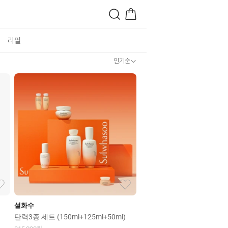
리필
인기순
설화수
탄력3종 세트 (150ml+125ml+50ml)