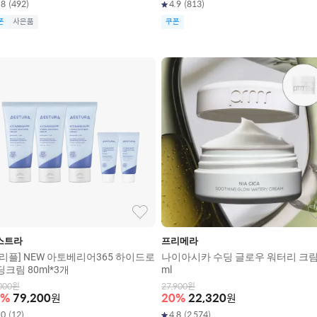
.8
(
492
)
4.9
(
813
)
폰
사은품
쿠폰
스트라
프리메라
트리플] NEW 아토베리어365 하이드로
나이아시카 수딩 글로우 워터리 크림
크림 80ml*3개
ml
000
원
27,900
원
%
79,200
원
20
%
22,320
원
.0
(
12
)
4.8
(
2,574
)