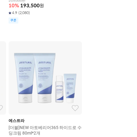
215,000
원
10
%
193,500
원
4.9
(
2,080
)
쿠폰
에스트라
[더블]NEW 아토베리어365 하이드로 수
딩크림 80ml*2개