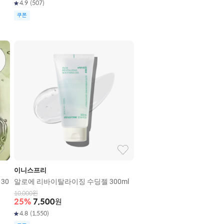
4.9
(
507
)
쿠폰
이니스프리
30
알로에 리바이탈라이징 수딩젤 300ml
10,000
원
25
%
7,500
원
4.8
(
1,550
)