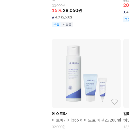
66,
20
33,000
원
15
%
28,050
원
4
4.9
(
2,532
)
쿠
쿠폰
사은품
에스트라
일
아토베리어365 하이드로 에센스 200ml
히
32,000
원
13,