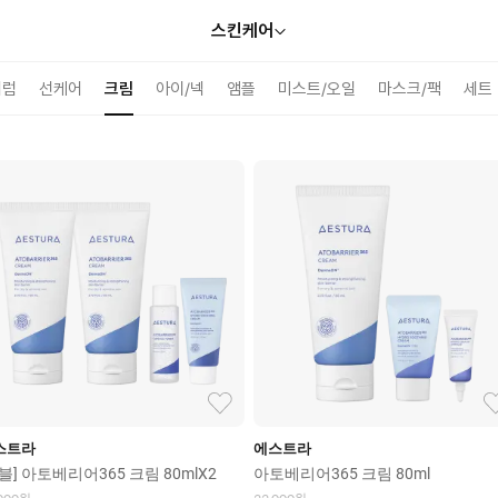
스킨케어
브랜드
피부고민
세럼
선케어
크림
아이/넥
앰플
미스트/오일
마스크/팩
세트
스트라
에스트라
블] 아토베리어365 크림 80mlX2
아토베리어365 크림 80ml