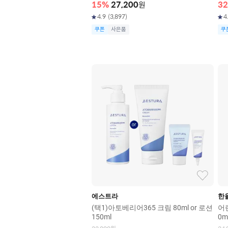
15
%
27,200
원
32
4.9
(
3,897
)
4
쿠폰
사은품
쿠
에스트라
한
(택1)아토베리어365 크림 80ml or 로션
어
150ml
0m