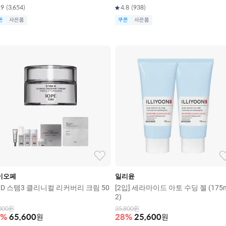
.9
(
3,654
)
4.8
(
938
)
폰
사은품
쿠폰
사은품
이오페
일리윤
MD 스템3 클리니컬 리커버리 크림 50
[2입] 세라마이드 아토 수딩 젤 (175m
2)
000
원
35,800
원
%
65,600
원
28
%
25,600
원