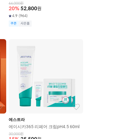
66,000
원
20
%
52,800
원
4.9
(
964
)
쿠폰
사은품
에스트라
에이시카365 리페어 크림pH4.5 60ml
30,000
원