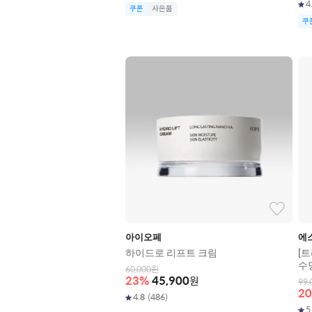
4
쿠폰
사은품
쿠
아이오페
에
하이드로 리프트 크림
[
수딩
60,000
원
23
%
45,900
원
99,
20
4.8
(
486
)
5