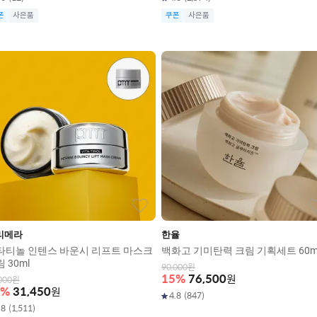
폰
사은품
쿠폰
사은품
리메라
한율
타티놀 인텐스 바운시 리프트 마스크
백화고 기미탄력 크림 기획세트 60m
 30ml
90,000
원
15
%
76,500
원
000
원
%
31,450
원
4.8
(
847
)
.8
(
1,511
)