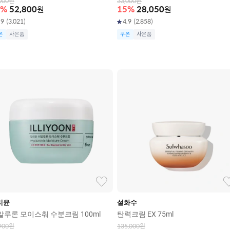
000
원
33,000
원
%
52,800
원
15
%
28,050
원
.9
(
3,021
)
4.9
(
2,858
)
폰
사은품
쿠폰
사은품
리윤
설화수
알루론 모이스춰 수분크림 100ml
탄력크림 EX 75ml
900
원
135,000
원