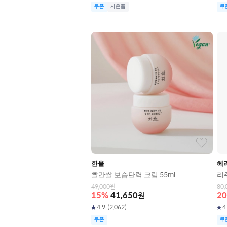
쿠폰
사은품
쿠
한율
헤
빨간쌀 보습탄력 크림 55ml
리
49,000
원
80,
15
%
41,650
원
20
4.9
(
2,062
)
4
쿠폰
쿠