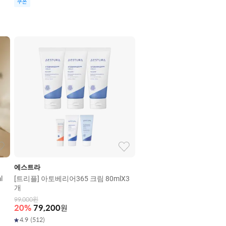
쿠폰
에스트라
l
[트리플] 아토베리어365 크림 80mlX3
개
99,000
원
20
%
79,200
원
4.9
(
512
)