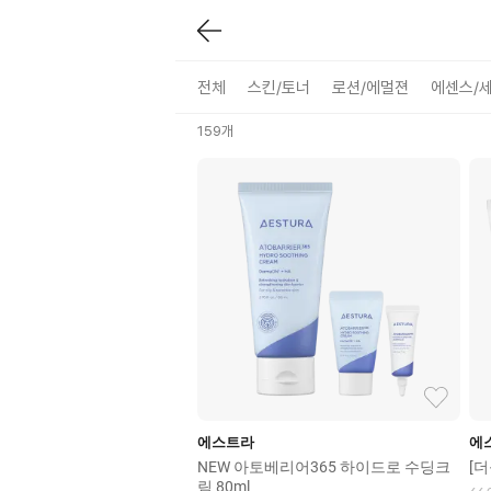
쿠폰
사은품
페이백
전체
스킨/토너
로션/에멀젼
에센스/
159
개
에스트라
에
NEW 아토베리어365 하이드로 수딩크
[더
림 80ml