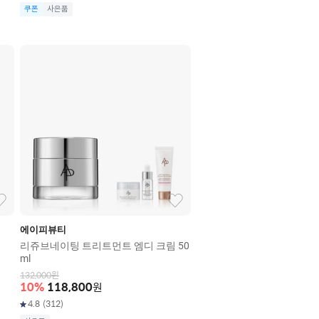
쿠폰
사은품
에이피뷰티
리쥬브네이팅 트리트먼트 엠디 크림 50
ml
132,000
원
10
%
118,800
원
4.8
(
312
)