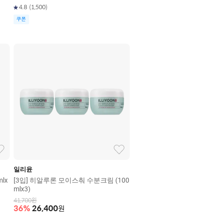
4.8
(
1,500
)
쿠폰
일리윤
lx
[3입] 히알루론 모이스춰 수분크림 (100
mlx3)
41,700
원
36
%
26,400
원