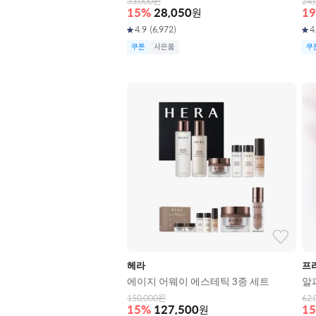
33,000
원
24,
15
%
28,050
원
19
4.9
(
6,972
)
4
쿠폰
사은품
쿠
헤라
프
에이지 어웨이 에스테틱 3종 세트
알
150,000
원
62,
15
%
127,500
원
15