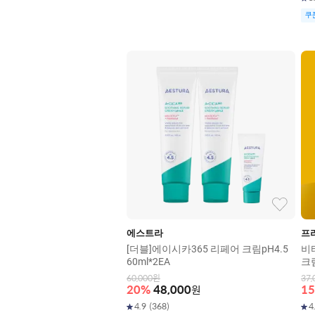
쿠
에스트라
프
[더블]에이시카365 리페어 크림pH4.5
비
60ml*2EA
크림
60,000
원
37,
20
%
48,000
원
15
4.9
(
368
)
4