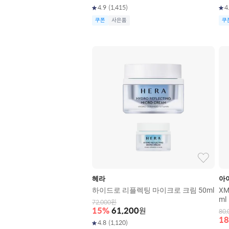
4.9
(
1,415
)
4
쿠폰
사은품
쿠
헤라
아
하이드로 리플렉팅 마이크로 크림 50ml
X
ml
72,000
원
15
%
61,200
원
80,
18
4.8
(
1,120
)