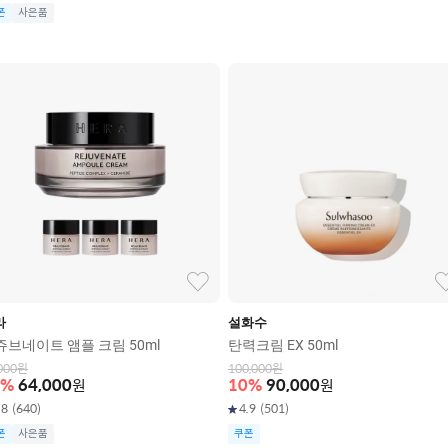
폰
사은품
라
설화수
쥬브네이트 앰플 크림 50ml
탄력크림 EX 50ml
000
원
100,000
원
%
64,000
원
10
%
90,000
원
.8
(
640
)
4.9
(
501
)
폰
사은품
쿠폰