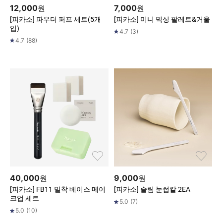
12,000
7,000
원
원
[피카소] 파우더 퍼프 세트(5개
[피카소] 미니 믹싱 팔레트&거울
입)
4.7
(
3
)
4.7
(
88
)
40,000
9,000
원
원
[피카소] FB11 밀착 베이스 메이
[피카소] 슬림 눈썹칼 2EA
크업 세트
5.0
(
7
)
5.0
(
10
)