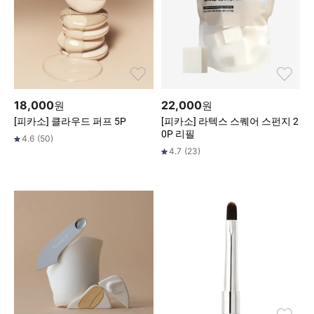
18,000
22,000
원
원
[피카소] 클라우드 퍼프 5P
[피카소] 라텍스 스퀘어 스펀지 2
0P 리필
4.6
(
50
)
4.7
(
23
)