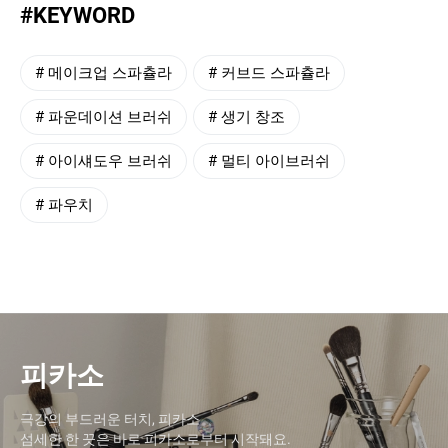
#KEYWORD
#
메이크업 스파츌라
#
커브드 스파츌라
#
파운데이션 브러쉬
#
생기 창조
#
아이섀도우 브러쉬
#
멀티 아이브러쉬
#
파우치
피카소
극강의 부드러운 터치, 피카소
섬세한 한 끗은 바로 피카소로부터 시작돼요.