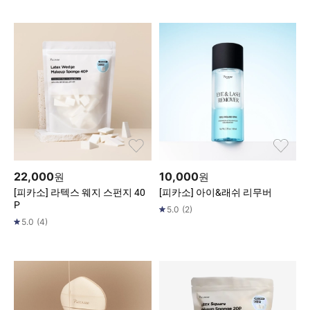
22,000
10,000
원
원
[피카소] 라텍스 웨지 스펀지 40
[피카소] 아이&래쉬 리무버
P
5.0
(
2
)
5.0
(
4
)