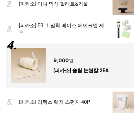
2
.
[피카소] 미니 믹싱 팔레트&거울
[피카소] FB11 밀착 베이스 메이크업 세
3
.
트
4
.
[피카소] 슬림 눈썹칼 2EA
5
.
22,000
원
[피카소] 라텍스 웨지 스펀지 40P