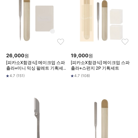
26,000
19,000
원
원
[피카소X함경식] 메이크업 스파
[피카소X함경식] 메이크업 스파
츌라+미니 믹싱 팔레트 기획세
츌라+스펀지 2P 기획세트
트
4.7
(
151
)
4.7
(
108
)