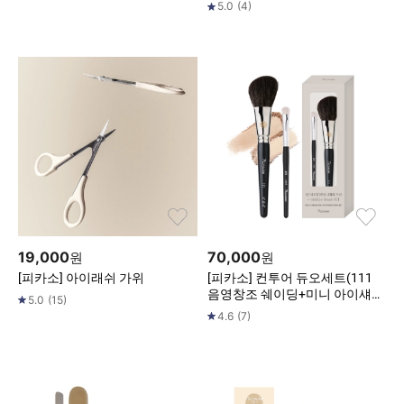
택 1)
5.0
(
4
)
19,000
70,000
원
원
[피카소] 아이래쉬 가위
[피카소] 컨투어 듀오세트(111
음영창조 쉐이딩+미니 아이섀도
5.0
(
15
)
우)
4.6
(
7
)