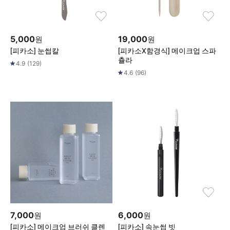
5,000
19,000
원
원
[피카소] 눈썹칼
[피카소X함경식] 메이크업 스파
츌라
4.9
(
129
)
4.6
(
96
)
7,000
6,000
원
원
[피카소] 메이크업 브러쉬 클렌
[피카소] 속눈썹 빗