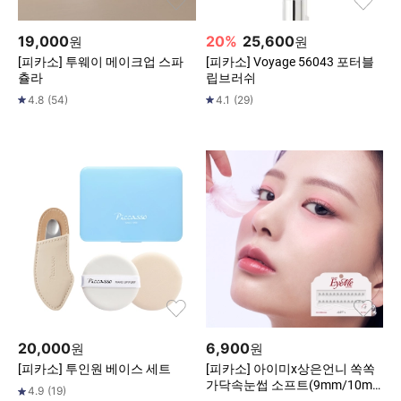
19,000
20
%
25,600
원
원
[피카소] 투웨이 메이크업 스파
[피카소] Voyage 56043 포터블
츌라
립브러쉬
4.8
(
54
)
4.1
(
29
)
20,000
6,900
원
원
[피카소] 투인원 베이스 세트
[피카소] 아이미x상은언니 쏙쏙
가닥속눈썹 소프트(9mm/10mm
4.9
(
19
)