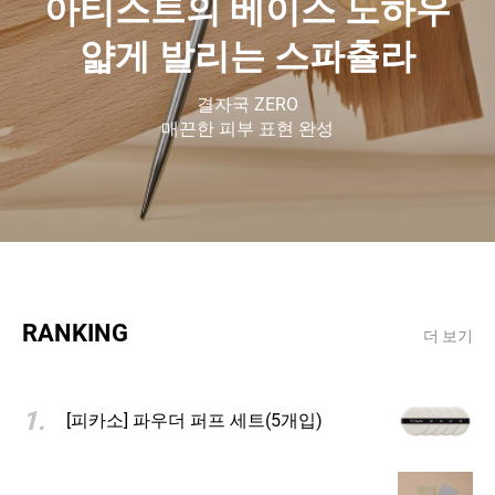
아티스트의 베이스 노하우
얇게 발리는 스파츌라
결자국 ZERO
매끈한 피부 표현 완성
RANKING
더 보기
1
.
[피카소] 파우더 퍼프 세트(5개입)