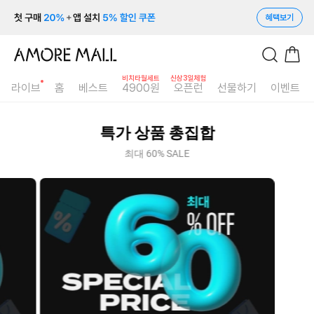
혜택보기
비치타월세트
신상3일체험
라이브
홈
베스트
4900원
오픈런
선물하기
이벤트
세
일
특가 상품 총집합
최대 60% SALE