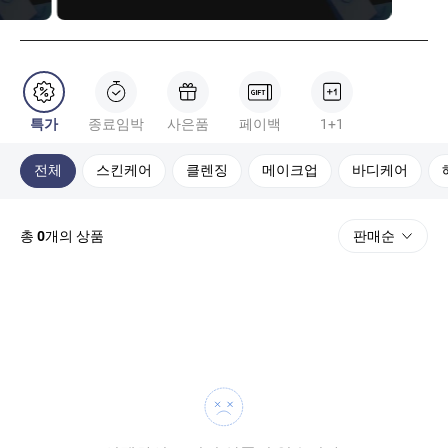
특가
종료임박
사은품
페이백
1+1
전체
스킨케어
클렌징
메이크업
바디케어
총
0
개의 상품
판매순