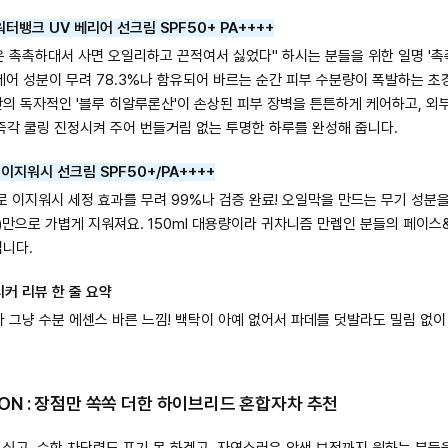
워터뱅크 UV 베리어 선크림 SPF50+ PA++++
 촉촉하대서 사면 오일리하고 끈적여서 싫었다" 하시는 분들을 위한 일명 '촉
케어 성분이 무려 78.3%나 함유되어 바르는 순간 피부 수분량이 폭발하는 초
의 독자적인 '블루 히알루론산'이 손상된 피부 장벽을 튼튼하게 케어하고, 외
즉각 쿨링 진정시켜 주어 번들거림 없는 투명한 하루를 완성해 줍니다.
 이지워시 선크림 SPF50+/PA++++
이지워시 세정 효과를 무려 99%나 검증 완료! 오일막을 만드는 무기 성분을 
만으로 가볍게 지워져요. 150ml 대용량이라 귀차니즘 만렙인 분들의 페이스
집니다.
커 리뷰 한 줄 요약
 그냥 수분 에센스 바른 느낌! 백탁이 아예 없어서 파데를 덧발라도 밀림 없
TION : 장점만 쏙쏙 더한 하이브리드 혼합자차 추천
싶고, 순한 차단력도 포기 못 하겠고, 자연스러운 안색 보정까지 원하는 분들