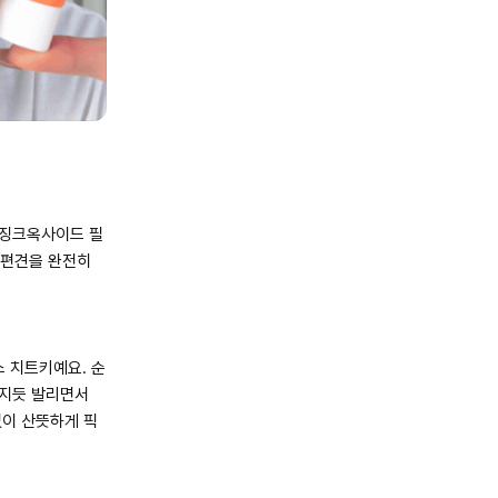
 징크옥사이드 필
 편견을 완전히
스 치트키예요. 순
러지듯 발리면서
없이 산뜻하게 픽