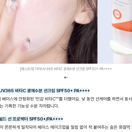
[에스트라] 더마UV365 비타C 광채수분 선크림 SPF50+ PA++++
UV365 비타C 광채수분 선크림 SPF50+ PA++++
 베이스에 안정화된 '민감 비타C™'를 더했어요. 낮 동안 선케어를 하면서 동
는 기특한 기능성 수분 자차랍니다.
쉴드 선 프로텍터 SPF50+/PA++++
이 쫀쫀하게 밀착되어 베이스 메이크업을 밀림 없이 착 붙여주는 숨은 화잘먹