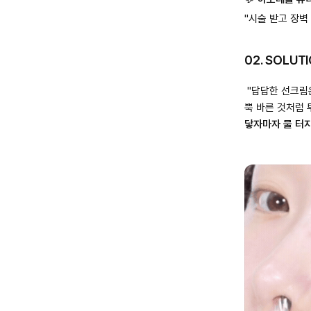
"시술 받고 장벽
02. SOLU
"답답한 선크림은
뿍 바른 것처럼
닿자마자 물 터