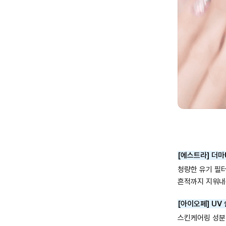
[에스트라] 더마
청량한 유기 필터
흔적까지 지워내
[아이오페] UV 
스킨케어링 성분