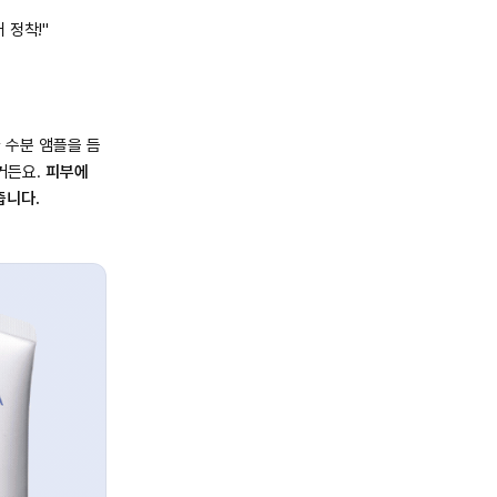
 정착!"
 수분 앰플을 듬
거든요.
피부에
줍니다.