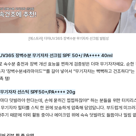
[에스트라] 더마UV365 장벽수분 무기자차 선크림 발림성
V365 장벽수분 무기자차 선크림 SPF 50+/ PA++++ 40ml
 속수분 충전과 장벽 개선 효능을 찐하게 검증받은 더마 무기자차예요. 순한
독자 '장벽수분세라마이드™'를 갈아 넣어서 "무기자차는 뻑뻑하고 건조하다"는
 템!
무기자차 선스틱 SPF50+/PA++++ 20g
마다 덧발라야 한다는데, 손에 묻히긴 찝찝하잖아!" 하는 분들을 위한 터치리
 무기자차 필터를 스틱 한 권에 보송하게 압축해 담았답니다. 부드럽게 미끄
아주기 때문에 야외 활동 중이나 메이크업 위에 슥슥 덧발라도 들뜸이나 밀림 
커 리뷰 한 줄 요약