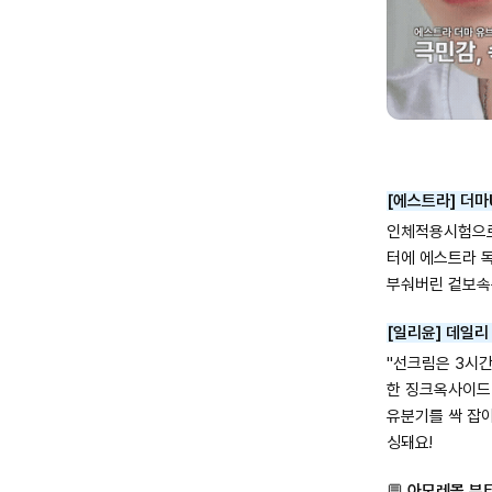
[에스트라] 더마U
인체적용시험으로
터에 에스트라 
부숴버린 겉보속촉
[일리윤] 데일리 
"선크림은 3시간
한 징크옥사이드
유분기를 싹 잡
싱돼요!
💬
아모레몰 뷰티