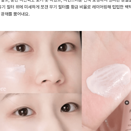
유기 필터 위에 미세하게 쪼갠 무기 필터를 황금 비율로 레이어링해 텁텁한 백
 광채를 뿜어내요.