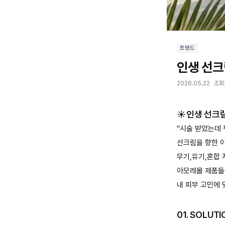
트렌드
인생 선크
2026.05.22
조회
전
시
시
작
☀️인생 선크
일
"시술 받았는데 
선크림을 향한 
무기,유기,혼합 
아모레몰 제품들
내 피부 고민에 
01. SOLU