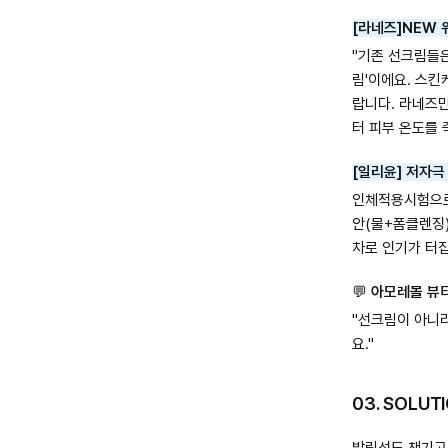
[라네즈]NEW 
"기존 선크림들은
림'이에요. 스킨
랍니다. 라네즈만
터 피부 온도를 
[일리윤] 저자극
인체적용시험으로 
안(물+폼클렌징)
차로 인기가 터
💬
아모레몰 뷰티
"선크림이 아니라
요."
03. SOLU
발림성도 챙기고 