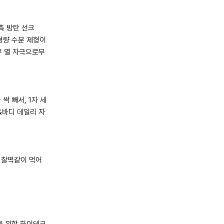
촉 방탄 선크
경량 수분 제형이
부 열 자극으로부
싹 빼서, 1차 세
&바디 데일리 자
이 찰떡같이 먹어
을 위한 하이테크