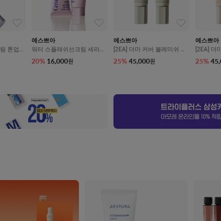
에스쁘아
에스쁘아
에스쁘아
림 톤업
워터 스플래쉬선크림 세라마
[2EA] 더마 커버 블레미쉬 밤
[2EA] 
++++ 50
이드 SPF50+/PA++++ 50ml
05호 말차 SPF50+/PA++++
10호 애쉬
20
%
16,000
25
%
45,000
25
%
45
원
원
+/PA+++