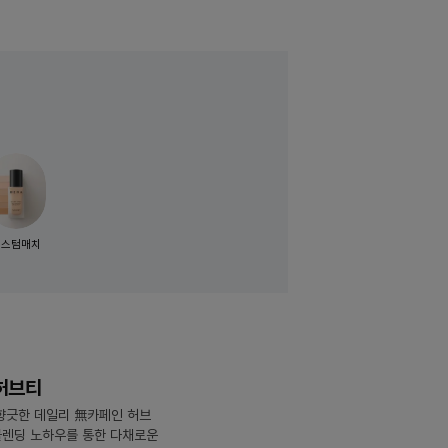
커스텀매치
허브티
 향긋한 데일리 無카페인 허브
블렌딩 노하우를 통한 다채로운