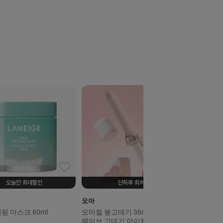
오늘만 최대할인
단하루 최저가
오아
핑 마스크 60ml
오마컬 봉고데기 36mm&40mm
웨이브 고데기 아이롱 헤어 볼륨