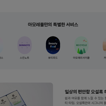
아모레몰만의 특별한 서비스
러스
스킨노트
뷰티피드
아모레리사이클
일상의 편안함 오설록 
쉼과 여유를 함께 느낄 수 있는
티 타임. 오설록만의 시그니처 