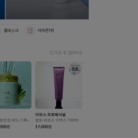
겔마스크
아마존1위
4
초 후 업데이트
아모스 프로페셔널
분진정 패드 기획세
컬링 에센스 이엑스 150ml
,300
17,000
원
원