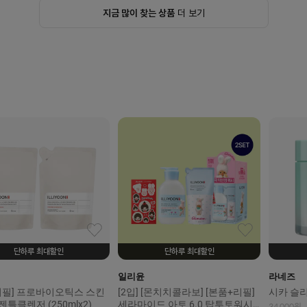
지금 많이 찾는 상품
더 보기
단하루 최대할인
단하루 최대할인
일리윤
라네즈
 [리필] 프로바이오틱스 스킨
[2입] [몬치치콜라보] [본품+리필]
시카 슬리
틀클렌저 (250mlx2)
세라마이드 아토 6.0 탑투토워시