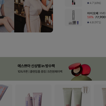
4.7
(
696
)
아이오페
XM
18
%
77,900
50ml
4.8
(
971
)