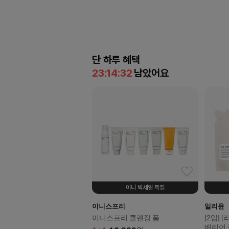
단 하루 혜택
23:14:30
남았어요
이니 빅세일 특집
이니스프리
일리윤
이니스프리 클렌징 폼
[2입]
배리어 젠