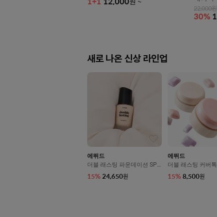
1+1
12,000
원
~
22,000
원
30
%
1
새로 나온 신상 라인업
에뛰드
에뛰드
더블 래스팅 파운데이션 SPF
더블 래스팅 커버톡
35/PA++ 30g
g
15
%
24,650
15
%
8,500
원
원