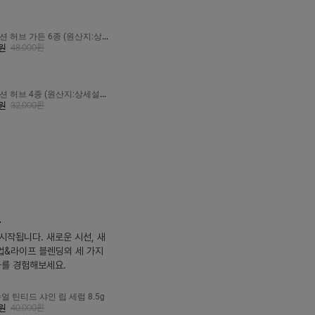
션 허브 가든 6종 (원산지:상세
원
48,000
원
션 허브 4종 (원산지:상세설명
원
32,000
원
드
시작됩니다. 새로운 시선, 새
크업&라이프 블렌딩의 세 가지
화를 경험해보세요.
얼 틴티드 샤인 립 세럼 8.5g
원
40,000
원