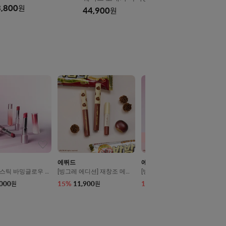
프리볼트
,800
원
44,900
원
에뛰드
에뛰드
스틱 바밍글로우 3
[빙그레 에디션] 재창조 메이
[빙그레 에디션] 포근 픽싱 틴
커 기획세트
트 기획세트
,000
15
%
11,900
15
%
13,600
원
원
원