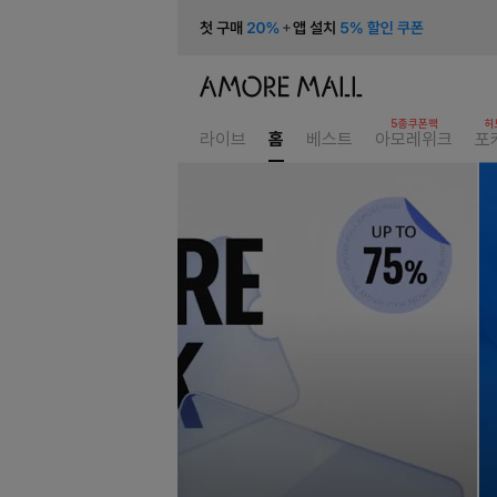
5종쿠폰팩
허
라이브
홈
베스트
아모레위크
포
홈
이
벤
트,
상
품
배
너
모
음