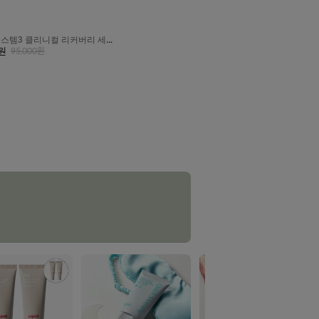
D 스템3 클리니컬 리커버리 세럼
원
95,000
원