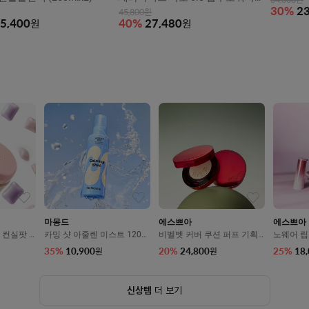
34,000
원
(500ml+500ml)x2
30
%
23
45,800
원
5,400
원
40
%
27,480
원
마몽드
에스쁘아
에스쁘아
 컨실팟 4
카밍 샷 아줄렌 미스트 120m
비벨벳 커버 쿠션 퍼프 기획
노웨어 립
l
세트 SPF42/PA++ 13g
g
35
%
10,900
20
%
24,800
25
%
18
원
원
신상템
더 보기