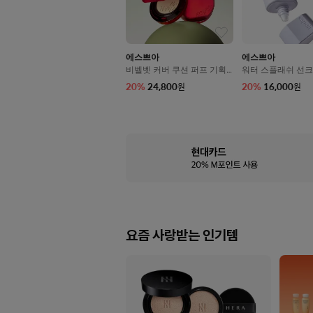
에스쁘아
에스쁘아
비벨벳 커버 쿠션 퍼프 기획
워터 스플래쉬 선크
세트 SPF42/PA++ 13g
래스팅 SPF50+/PA
20
%
24,800
20
%
16,000
원
원
ml
요즘 사랑받는 인기템