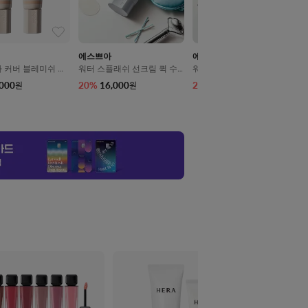
에스쁘아
에스쁘아
더마 커버 블레미쉬 밤
워터 스플래쉬 선크림 퀵 수
워터 스플래쉬 선크림 탠글로
 아이보리 SPF50
딩 SPF50+/PA++++ 50ml
우 SPF50+/PA++++ 50ml
,000
20
%
16,000
20
%
16,000
원
원
원
+