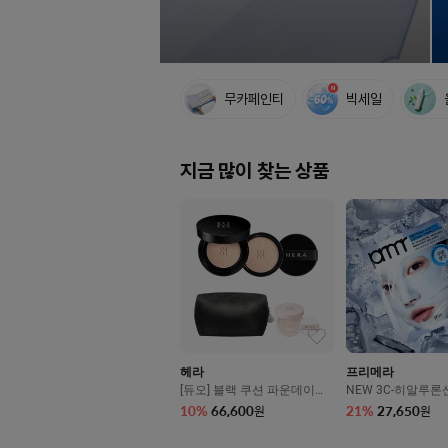
퀵
무카페인티
빅세일
메
뉴
지금 많이 찾는 상품
헤라
프리메라
[듀오] 블랙 쿠션 파운데이션
NEW 3C-히알루론
SPF34/PA++ (본품15g+리필
가 샷 겔 마스크 세트
10
%
66,600
21
%
27,650
원
원
15g)
매